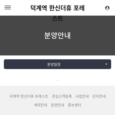
덕계역 한신더휴 포레
스트
분양안내
분양일정
.
덕계역 한신더휴 포레스트
관심고객등록
사업안내
단지안내
세대안내
분양안내
홍보센터