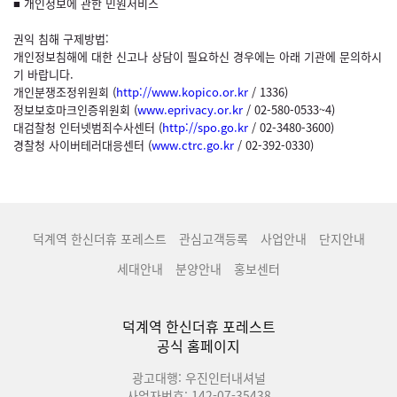
■ 개인정보에 관한 민원서비스
권익 침해 구제방법:
개인정보침해에 대한 신고나 상담이 필요하신 경우에는 아래 기관에 문의하시
기 바랍니다.
개인분쟁조정위원회 (
http://www.kopico.or.kr
/ 1336)
정보보호마크인증위원회 (
www.eprivacy.or.kr
/ 02-580-0533~4)
대검찰청 인터넷범죄수사센터 (
http://spo.go.kr
/ 02-3480-3600)
경찰청 사이버테러대응센터 (
www.ctrc.go.kr
/ 02-392-0330)
덕계역 한신더휴 포레스트
관심고객등록
사업안내
단지안내
세대안내
분양안내
홍보센터
덕계역 한신더휴 포레스트
공식 홈페이지
광고대행: 우진인터내셔널
사업자번호: 142-07-35438