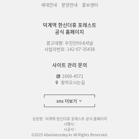
세대안내
분양안내
홍보센터
덕계역 한신더휴 포레스트
공식 홈페이지
광고대행: 우진인터내셔널
사업자번호: 142-07-35438
사이트 관리 문의
1660-4571
찾아오시는길
sns 더보기
상호명 : 덕계역 한신더휴 포레스트 공식 홈페이지
시행사 :
시공사 :
©2025 kbusinessday.kr All Rights Reserved.