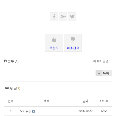
추천 0
비추천 0
첨부 [
1
]
이 게시물을
목록
댓글
0
번호
제목
날짜
조회 수
오시는길
8
2025.10.20
1262