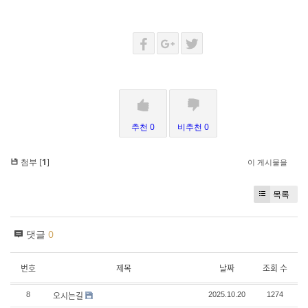
추천 0
비추천 0
첨부 [
1
]
이 게시물을
목록
댓글
0
번호
제목
날짜
조회 수
오시는길
8
2025.10.20
1274