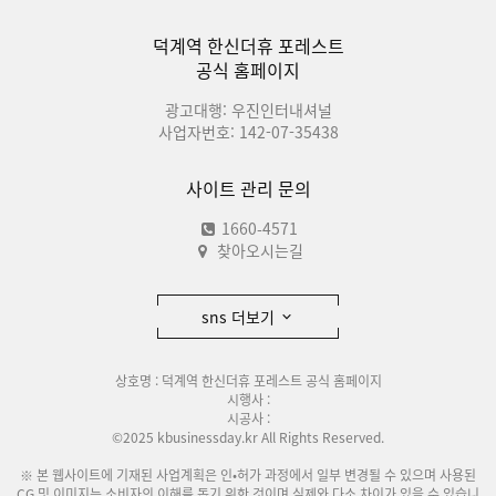
덕계역 한신더휴 포레스트
공식 홈페이지
광고대행: 우진인터내셔널
사업자번호: 142-07-35438
사이트 관리 문의
1660-4571
찾아오시는길
sns 더보기
상호명 : 덕계역 한신더휴 포레스트 공식 홈페이지
시행사 :
시공사 :
©2025 kbusinessday.kr All Rights Reserved.
※ 본 웹사이트에 기재된 사업계획은 인•허가 과정에서 일부 변경될 수 있으며 사용된
CG 및 이미지는 소비자의 이해를 돕기 위한 것이며 실제와 다소 차이가 있을 수 있습니